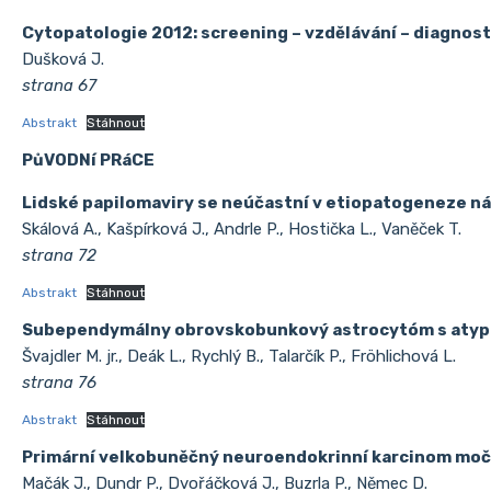
Cytopatologie 2012: screening – vzdělávání – diagnosti
Dušková J.
strana 67
Abstrakt
Stáhnout
PůVODNí PRáCE
Lidské papilomaviry se neúčastní v etiopatogeneze ná
Skálová A., Kašpírková J., Andrle P., Hostička L., Vaněček T.
strana 72
Abstrakt
Stáhnout
Subependymálny obrovskobunkový astrocytóm s atypick
Švajdler M. jr., Deák L., Rychlý B., Talarčík P., Fröhlichová L.
strana 76
Abstrakt
Stáhnout
Primární velkobuněčný neuroendokrinní karcinom mo
Mačák J., Dundr P., Dvořáčková J., Buzrla P., Němec D.