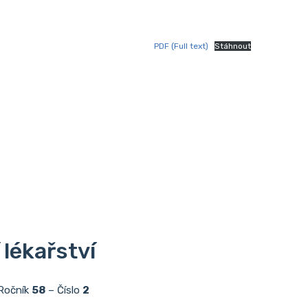
PDF (Full text)
Stáhnout
 lékařství
Ročník
58
– Číslo
2