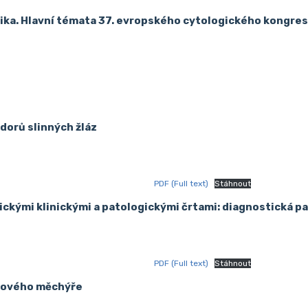
ka. Hlavní témata 37. evropského cytologického kongresu:
dorů slinných žláz
PDF (Full text)
Stáhnout
ými klinickými a patologickými črtami: diagnostická p
PDF (Full text)
Stáhnout
čového měchýře