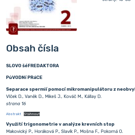
Obsah čísla
SLOVO šéFREDAKTORA
PůVODNí PRáCE
Separace spermií pomocí mikromanipulátoru z neobvyk
Vlček D., Vaněk D., Mikeš J., Kováč M., Kállay D.
strana 16
Abstrakt
Stáhnout
Využití trigonometrie v analýze krevních stop
Makovický P., Horáková P., Slavík P., Mošna F., Pokorná O.