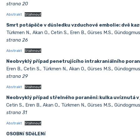
strana 20
Abstrakt
Stáhnout
Smrt potápěče v důsledku vzduchové embolie: dvě kaz
Türkmen N., Akan O., Cetin S., Eren B., Gürses M.S., Gündogmus
strana 26
Abstrakt
Stáhnout
Neobvyklý případ penetrujícího intrakraniálního por
Eren B., Cetin S., Türkmen N., Akan O., Gürses M.S., Gündogmus
strana 29
Abstrakt
Stáhnout
Neobvyklý případ střelného poranění: kulka uvíznutá v
Cetin S., Eren B., Akan O., Türkmen N., Gürses M.S., Gündogmus
strana 31
Abstrakt
Stáhnout
OSOBNí SDěLENí