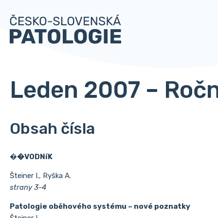
Leden 2007 – Roční
Obsah čísla
�
�VODNíK
Šteiner I., Ryška A.
strany 3-4
Patologie oběhového systému – nové poznatky
Šteiner I.