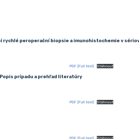
í rychlé peroperační biopsie a imunohistochemie v sério
PDF (Full text)
Stáhnout
Popis prípadu a prehľad literatúry
PDF (Full text)
Stáhnout
PDF (Full text)
Stáhnout