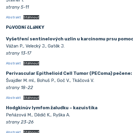
strany 5-11
Abstrakt
Stáhnout
PůVODNí čLáNKY
Vyšetření sentinelových uzlin u karcinomu prsu pomoc
Vážan P., Velecký J., Gatěk J.
strany 13-17
Abstrakt
Stáhnout
Perivascular Epithelioid Cell Tumor (PEComa) pečene: 
Švajdler M. ml., Bohuš P., Goč V., Tkáčová V.
strany 18-22
Abstrakt
Stáhnout
Hodgkinův lymfom žaludku – kazuistika
Peňázová M., Dědič K., Ryška A.
strany 23-26
Abstrakt
Stáhnout