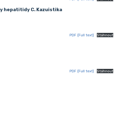
 hepatitidy C. Kazuistika
PDF (Full text)
Stáhnout
PDF (Full text)
Stáhnout