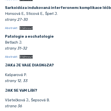
Sarkoidóza indukovaná interferonem: komplikace léčby
Honsová E., Sticová E., Šperl J.
strany 27-30
Abstrakt
Stáhnout
Patologie a eschatologie
Betlach J.
strany 31-32
Abstrakt
Stáhnout
JAKá JE VAšE DIAGNòZA?
Kašparová P.
strany 12, 33
JAK SE VáM LíBí?
Všetečková J., Šepsová B.
strana 36